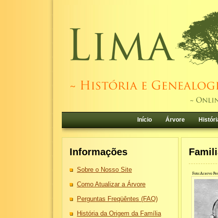
Início
Árvore
Históri
Informações
Famil
Sobre o Nosso Site
Foto:Acervo Pes
Como Atualizar a Árvore
Perguntas Freqüêntes (FAQ)
História da Origem da Família