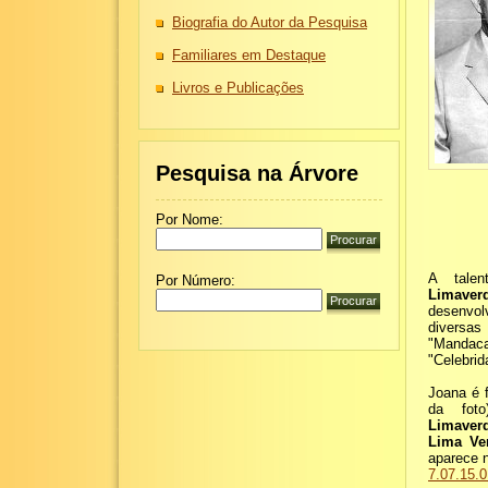
Biografia do Autor da Pesquisa
Familiares em Destaque
Livros e Publicações
Pesquisa na Árvore
Por Nome:
A tale
Por Número:
Limaver
desenvo
diversas
"Mandac
"Celebrid
Joana é 
da fot
Limaver
Lima Ve
aparece 
7.07.15.0